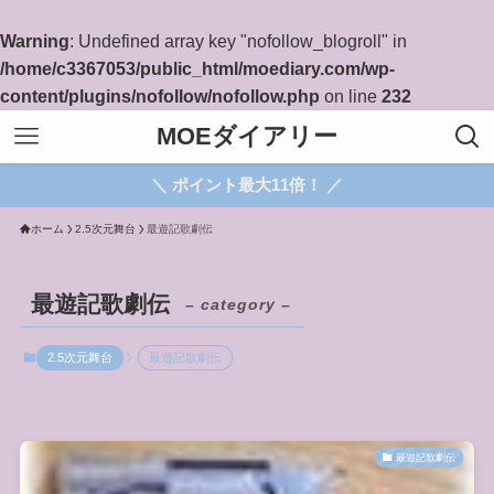
Warning
: Undefined array key "nofollow_blogroll" in
/home/c3367053/public_html/moediary.com/wp-
content/plugins/nofollow/nofollow.php
on line
232
MOEダイアリー
＼ ポイント最大11倍！ ／
ホーム
2.5次元舞台
最遊記歌劇伝
最遊記歌劇伝
– category –
2.5次元舞台
最遊記歌劇伝
最遊記歌劇伝