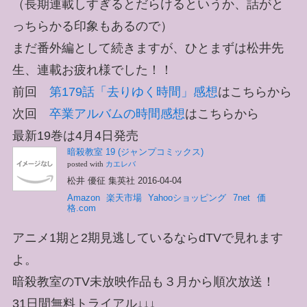
（長期連載しすぎるとだらけるというか、話がと
っちらかる印象もあるので）
まだ番外編として続きますが、ひとまずは松井先
生、連載お疲れ様でした！！
前回
第179話「去りゆく時間」感想
はこちらから
次回
卒業アルバムの時間感想
はこちらから
最新19巻は4月4日発売
暗殺教室 19 (ジャンプコミックス)
posted with
カエレバ
松井 優征 集英社 2016-04-04
Amazon
楽天市場
Yahooショッピング
7net
価
格.com
アニメ1期と2期見逃しているならdTVで見れます
よ。
暗殺教室のTV未放映作品も３月から順次放送！
31日間無料トライアル↓↓↓