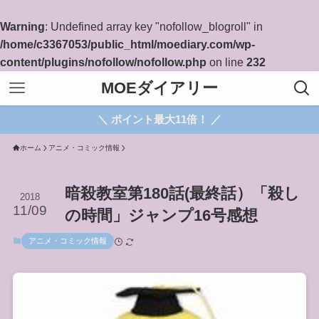
Warning
: Undefined array key "nofollow_blogroll" in
/home/c3367053/public_html/moediary.com/wp-
content/plugins/nofollow/nofollow.php
on line
232
MOEダイアリー
＼ ポイント最大11倍！ ／
ホーム
アニメ・コミック情報
暗殺教室第180話(最終話）「殺し
2018
11/09
の時間」ジャンプ16号感想
アニメ・コミック情報